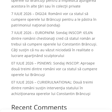
operele lui Brâncuşi pentru a împiedica ajungerea
acestora în alte ţări sau în colecţii private
7 IULIE 2026 – DIGI24: Românii vor ca statul să
cumpere operele lui Brâncuși pentru a le păstra în
patrimoniul național (sondaj)
7 IULIE 2026 – EUROPAFM: Sondaj INSCOP: 65,6%
dintre românii chestionați cred că statul român ar
trebui să cumpere operele lui Constantin Brâncuși.
Câți susțin că nu au văzut niciodată în realitate o
lucrare aparținând sculptorului
07 IULIE 2026 – PSNEWS: Sondaj INSCOP: Aproape
două treimi dintre români vor ca statul să cumpere
operele lui Brâncuși
07 IULIE 2026 – CURIERULNATIONAL: Două treimi
dintre români susțin intervenția statului în
achiziționarea operelor lui Constantin Brâncuși
Recent Comments