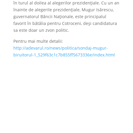
în turul al doilea al alegerilor prezidenţiale. Cu un an
înainte de alegerile prezidenţiale, Mugur Isărescu,
guvernatorul Băncii Naţionale, este principalul
favorit în bătălia pentru Cotroceni, deşi candidatura
sa este doar un zvon politic.
Pentru mai multe detalii:
http://adevarul.ro/news/politica/sondaj-mugur-
biruitorul-1_529f63c1c7b855ff5673336e/index.html