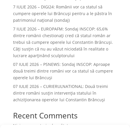
7 IULIE 2026 – DIGI24: Românii vor ca statul să
cumpere operele lui Brâncuși pentru a le păstra în
patrimoniul național (sondaj)
7 IULIE 2026 – EUROPAFM: Sondaj INSCOP: 65,6%
dintre românii chestionați cred că statul român ar
trebui să cumpere operele lui Constantin Brâncuși.
Câți susțin că nu au văzut niciodată în realitate o
lucrare aparținând sculptorului
07 IULIE 2026 – PSNEWS: Sondaj INSCOP: Aproape
două treimi dintre români vor ca statul să cumpere
operele lui Brâncuși
07 IULIE 2026 – CURIERULNATIONAL: Două treimi
dintre români susțin intervenția statului în
achiziționarea operelor lui Constantin Brâncuși
Recent Comments
Niciun comentariu de arătat.