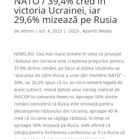
NATO / 39,4% cred în
victoria Ucrainei, iar
29,6% mizează pe Rusia
de
admin
|
oct. 4, 2023
|
-2023-
,
Aparitii Media
NEWS.RO: Cea mai mare temere în ceea ce priveşte
războiul din Ucraina este creşterea preţurilor pentru
37,9% dintre români, pe locul al doilea situându-se
”atacarea de către Rusia a unor ţări membre NATO” –
30%, iar 20,3% spun că nu au nicio temere legată de
acest subiect, relevă datele unui sondaj realizat de
INSCOP la comanda News.ro. Aproape 50% dintre
români consideră că Rusia este vinovată pentru
declanşarea războiului din Ucraina, aproape 40 %
cred că Ucraina va câştiga războiul, în timp ce
aproape 30% mizează pe Rusia. 64% afirmă că
soluţia pentru încheierea conflictului ar fi ca Rusia să