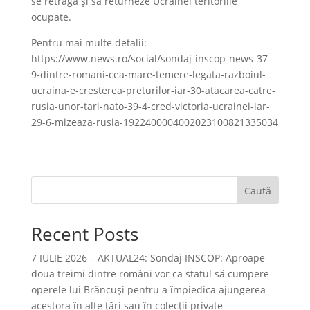
se retragă şi să returneze Ucrainei teritoriile
ocupate.
Pentru mai multe detalii:
https://www.news.ro/social/sondaj-inscop-news-37-
9-dintre-romani-cea-mare-temere-legata-razboiul-
ucraina-e-cresterea-preturilor-iar-30-atacarea-catre-
rusia-unor-tari-nato-39-4-cred-victoria-ucrainei-iar-
29-6-mizeaza-rusia-1922400004002023100821335034
Caută
Recent Posts
7 IULIE 2026 – AKTUAL24: Sondaj INSCOP: Aproape
două treimi dintre români vor ca statul să cumpere
operele lui Brâncuşi pentru a împiedica ajungerea
acestora în alte ţări sau în colecţii private