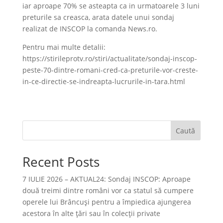
iar aproape 70% se asteapta ca in urmatoarele 3 luni
preturile sa creasca, arata datele unui sondaj
realizat de INSCOP la comanda News.ro.
Pentru mai multe detalii:
https://stirileprotv.ro/stiri/actualitate/sondaj-inscop-
peste-70-dintre-romani-cred-ca-preturile-vor-creste-
in-ce-directie-se-indreapta-lucrurile-in-tara.html
Caută
Recent Posts
7 IULIE 2026 – AKTUAL24: Sondaj INSCOP: Aproape
două treimi dintre români vor ca statul să cumpere
operele lui Brâncuşi pentru a împiedica ajungerea
acestora în alte ţări sau în colecţii private