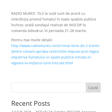
RADIO MURES: 70,3 la sută sunt de acord cu
interdicţia privind fumatul în toate spaţiile publice
închise, arată sondajul realizat de INSCOP la
comanda Adevărul, în perioada 21-28 martie.
Pentru mai multe detalii:
http://www.radiomures.ro/stiri/mai-bine-de-2-treimi-
dintre-romani-aproba-restrictiile-impuse-prin-legea-
impotriva-fumatului-in-spatii-publice-intrata-in-
vigoare-la-mijlocul-lunii-trecute.html
Caută
Recent Posts
7 IULIE 2026 – AKTUAL24: Sondaj INSCOP: Aproape