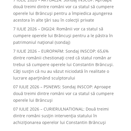
două treimi dintre români vor ca statul să cumpere
operele lui Brâncuşi pentru a împiedica ajungerea
acestora în alte ţări sau în colecţii private
7 IULIE 2026 – DIGI24: Românii vor ca statul să
cumpere operele lui Brâncuși pentru a le păstra în
patrimoniul național (sondaj)
7 IULIE 2026 – EUROPAFM: Sondaj INSCOP: 65,6%
dintre românii chestionați cred că statul român ar
trebui să cumpere operele lui Constantin Brâncuși.
Câți susțin că nu au văzut niciodată în realitate o
lucrare aparținând sculptorului
07 IULIE 2026 – PSNEWS: Sondaj INSCOP: Aproape
două treimi dintre români vor ca statul să cumpere
operele lui Brâncuși
07 IULIE 2026 – CURIERULNATIONAL: Două treimi
dintre români susțin intervenția statului în
achiziționarea operelor lui Constantin Brâncuși