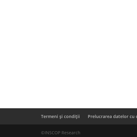
Termeni și condiții
Prelucrarea datelor cu 
©INSCOP Research