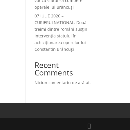
vor ca statul să cumpere
operele lui Brâncuși
07 IULIE 2026 –
CURIERULNATIONAL: Două
treimi dintre români susțin
intervenția statului în
achiziționarea operelor lui
Constantin Brâncuși
Recent
Comments
Niciun comentariu de arătat.