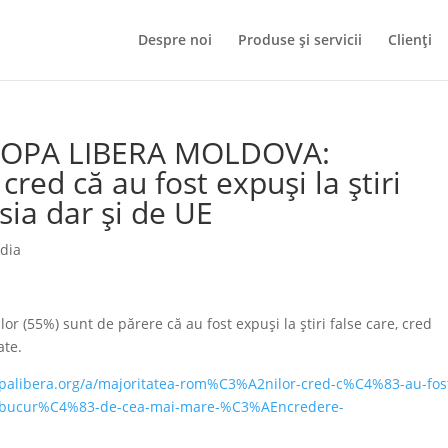
Despre noi
Produse și servicii
Clienți
UROPA LIBERA MOLDOVA:
red că au fost expuși la știri
sia dar și de UE
edia
(55%) sunt de părere că au fost expuși la știri false care, cred
ate.
opalibera.org/a/majoritatea-rom%C3%A2nilor-cred-c%C4%83-au-fos
se-bucur%C4%83-de-cea-mai-mare-%C3%AEncredere-