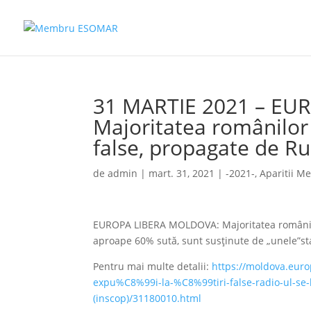
31 MARTIE 2021 – E
Majoritatea românilor c
false, propagate de Ru
de
admin
|
mart. 31, 2021
|
-2021-
,
Aparitii M
EUROPA LIBERA MOLDOVA: Majoritatea românilor 
aproape 60% sută, sunt susținute de „unele”st
Pentru mai multe detalii:
https://moldova.eur
expu%C8%99i-la-%C8%99tiri-false-radio-ul-
(inscop)/31180010.html