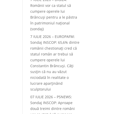
Românii vor ca statul să
cumpere operele lui
Brâncuși pentru a le păstra
în patrimoniul național
(sondaj)
7 IULIE 2026 – EUROPAFM:
Sondaj INSCOP: 65,6% dintre
românii chestionați cred că
statul român ar trebui să
cumpere operele lui
Constantin Brâncuși. Câți
susțin că nu au văzut
niciodată în realitate o
lucrare aparținând
sculptorului
07 IULIE 2026 – PSNEWS:
Sondaj INSCOP: Aproape
două treimi dintre români