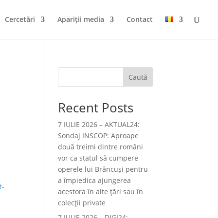
Cercetări
Apariții media
Contact
Caută
Recent Posts
7 IULIE 2026 – AKTUAL24:
Sondaj INSCOP: Aproape
două treimi dintre români
vor ca statul să cumpere
operele lui Brâncuşi pentru
a împiedica ajungerea
t-
acestora în alte ţări sau în
colecţii private
7 IULIE 2026 – DIGI24: