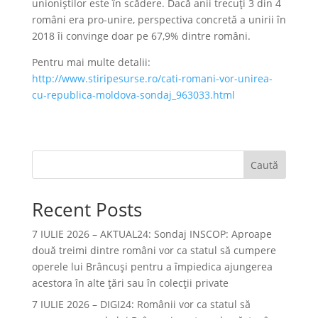
unioniştilor este în scădere. Dacă anii trecuţi 3 din 4
români era pro-unire, perspectiva concretă a unirii în
2018 îi convinge doar pe 67,9% dintre români.
Pentru mai multe detalii:
http://www.stiripesurse.ro/cati-romani-vor-unirea-
cu-republica-moldova-sondaj_963033.html
Caută
Recent Posts
7 IULIE 2026 – AKTUAL24: Sondaj INSCOP: Aproape
două treimi dintre români vor ca statul să cumpere
operele lui Brâncuşi pentru a împiedica ajungerea
acestora în alte ţări sau în colecţii private
7 IULIE 2026 – DIGI24: Românii vor ca statul să