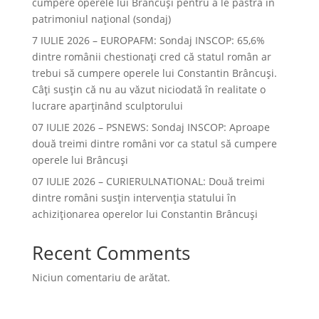
cumpere operele lui Brâncuși pentru a le păstra în
patrimoniul național (sondaj)
7 IULIE 2026 – EUROPAFM: Sondaj INSCOP: 65,6%
dintre românii chestionați cred că statul român ar
trebui să cumpere operele lui Constantin Brâncuși.
Câți susțin că nu au văzut niciodată în realitate o
lucrare aparținând sculptorului
07 IULIE 2026 – PSNEWS: Sondaj INSCOP: Aproape
două treimi dintre români vor ca statul să cumpere
operele lui Brâncuși
07 IULIE 2026 – CURIERULNATIONAL: Două treimi
dintre români susțin intervenția statului în
achiziționarea operelor lui Constantin Brâncuși
Recent Comments
Niciun comentariu de arătat.