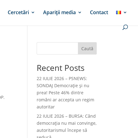
Cercetări
Apariții media
Contact
Caută
Recent Posts
22 IULIE 2026 – PSNEWS:
SONDAJ Democrație și nu
prea! Peste 46% dintre
OP.
români ar accepta un regim
autoritar
22 IULIE 2026 – BURSA: Când
democraţia nu mai convinge,
autoritarismul începe să
seducă