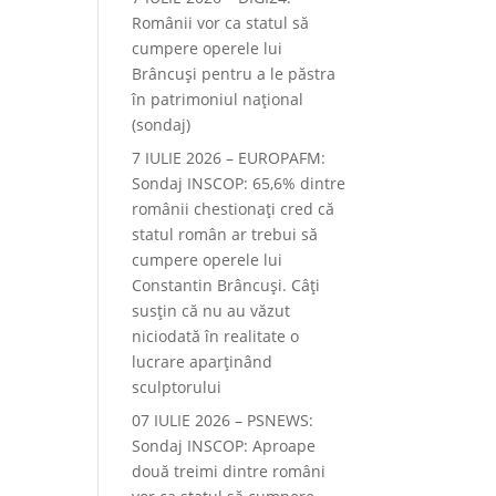
Românii vor ca statul să
cumpere operele lui
Brâncuși pentru a le păstra
în patrimoniul național
(sondaj)
7 IULIE 2026 – EUROPAFM:
Sondaj INSCOP: 65,6% dintre
românii chestionați cred că
statul român ar trebui să
cumpere operele lui
Constantin Brâncuși. Câți
susțin că nu au văzut
niciodată în realitate o
lucrare aparținând
sculptorului
07 IULIE 2026 – PSNEWS:
Sondaj INSCOP: Aproape
două treimi dintre români