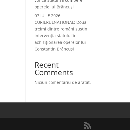
vor ca statul să cumpere
operele lui Brâncuși
07 IULIE 2026 –
CURIERULNATIONAL: Două
treimi dintre români susțin
intervenția statului în
achiziționarea operelor lui
Constantin Brâncuși
Recent
Comments
Niciun comentariu de arătat.