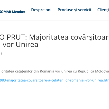
Despre noi
Produse și servicii
Clienți
FO PRUT: Majoritatea covârșitoa
i vor Unirea
ia
oritatea cetățenilor din România vor unirea cu Republica Moldova
5983-majoritatea-covarsitoare-a-cetatenilor-romaniei-vor-unirea.ht