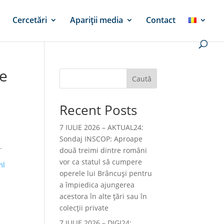
Cercetări
Apariții media
Contact
re
Caută
Recent Posts
7 IULIE 2026 – AKTUAL24:
Sondaj INSCOP: Aproape
.
două treimi dintre români
vor ca statul să cumpere
ml
operele lui Brâncuşi pentru
a împiedica ajungerea
acestora în alte ţări sau în
colecţii private
7 IULIE 2026 – DIGI24: