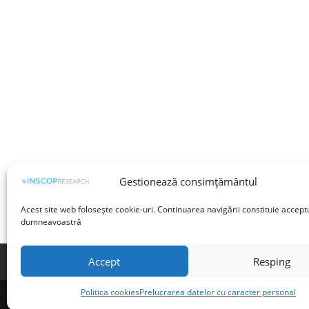
Gestionează consimțământul
Acest site web folosește cookie-uri. Continuarea navigării constituie accept
dumneavoastră
Accept
Resping
Termeni și condiții
Prelucrarea datelor cu 
Politica cookies
Prelucrarea datelor cu caracter personal
©INSCOP Research