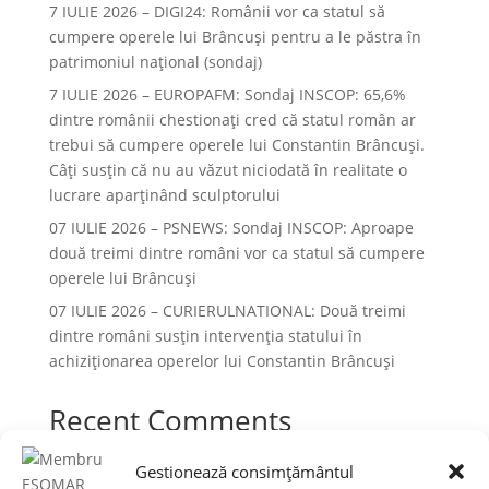
7 IULIE 2026 – DIGI24: Românii vor ca statul să
cumpere operele lui Brâncuși pentru a le păstra în
patrimoniul național (sondaj)
7 IULIE 2026 – EUROPAFM: Sondaj INSCOP: 65,6%
dintre românii chestionați cred că statul român ar
trebui să cumpere operele lui Constantin Brâncuși.
Câți susțin că nu au văzut niciodată în realitate o
lucrare aparținând sculptorului
07 IULIE 2026 – PSNEWS: Sondaj INSCOP: Aproape
două treimi dintre români vor ca statul să cumpere
operele lui Brâncuși
07 IULIE 2026 – CURIERULNATIONAL: Două treimi
dintre români susțin intervenția statului în
achiziționarea operelor lui Constantin Brâncuși
Recent Comments
Niciun comentariu de arătat.
Gestionează consimțământul