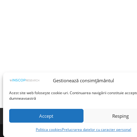
Gestionează consimțământul
Acest site web folosește cookie-uri. Continuarea navigării constituie accept
dumneavoastră
Accept
Resping
Termeni și condiții
Prelucrarea datelor cu 
Politica cookies
Prelucrarea datelor cu caracter personal
©INSCOP Research