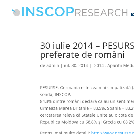
30 iulie 2014 – PESURS
preferate de români
de
admin
|
iul. 30, 2014
|
-2014-
,
Aparitii Medi
PESURSE: Germania este cea mai simpatizată ţar
sondaj INSCOP.
84,3% dintre români declară că au un sentiment
urmează Marea Britanie – 83,5%, Spania – 83,2
cercetarea relevă că Statele Unite au o cotă de
Republica Moldova cu 68,8% şi Grecia cu 68,2%
Pentru mai multe detalii:
http://www.pesurse.r