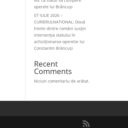
vor ca statul să cumpere
operele lui Brâncuși
07 IULIE 2026 –
CURIERULNATIONAL: Două
treimi dintre români susțin
intervenția statului în
achiziționarea operelor lui
Constantin Brâncuși
Recent
Comments
Niciun comentariu de arătat.