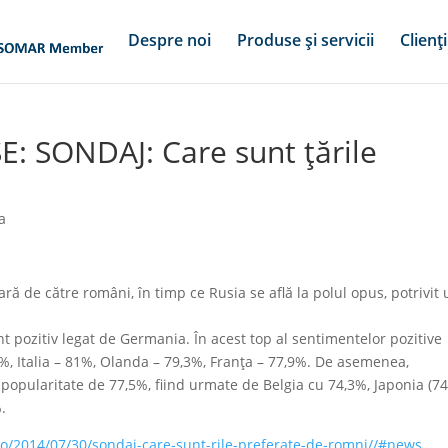
Despre noi
Produse și servicii
Clienți
E: SONDAJ: Care sunt ţările
a
ă de către români, în timp ce Rusia se află la polul opus, potrivit 
 pozitiv legat de Germania. În acest top al sentimentelor pozitive
%, Italia – 81%, Olanda – 79,3%, Franţa – 77,9%. De asemenea,
 popularitate de 77,5%, fiind urmate de Belgia cu 74,3%, Japonia (74
.
o/2014/07/30/sondaj-care-sunt-rile-preferate-de-romni//#news