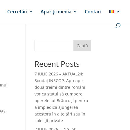
Cercetări
Apariții media
Contact
Caută
Recent Posts
7 IULIE 2026 – AKTUAL24:
Sondaj INSCOP: Aproape
unui
două treimi dintre români
vor ca statul să cumpere
operele lui Brâncuşi pentru
a împiedica ajungerea
%),
acestora în alte ţări sau în
colecţii private
7 IULIE 2026 – DIGI24: