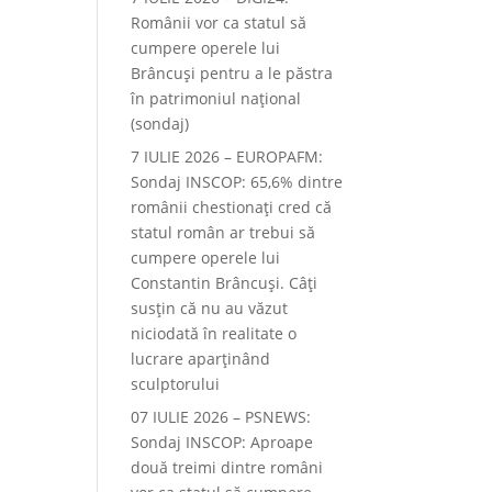
Românii vor ca statul să
cumpere operele lui
Brâncuși pentru a le păstra
în patrimoniul național
(sondaj)
7 IULIE 2026 – EUROPAFM:
Sondaj INSCOP: 65,6% dintre
românii chestionați cred că
statul român ar trebui să
cumpere operele lui
Constantin Brâncuși. Câți
susțin că nu au văzut
niciodată în realitate o
lucrare aparținând
sculptorului
07 IULIE 2026 – PSNEWS:
Sondaj INSCOP: Aproape
două treimi dintre români