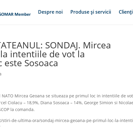
Despre noi
Produse și servicii
Clienți
ETATEANUL: SONDAJ. Mircea
a intentiile de vot la
oc este Sosoaca
a
 NATO Mircea Geoana se situeaza pe primul loc in intentiile de vot
rcel Ciolacu – 18,9%, Diana Sosoaca – 14%, George Simion si Nicola
INSCOP la comanda.
t/stiri-de-ultima-ora/sondaj-mircea-geoana-pe-primul-loc-la-intenti
/