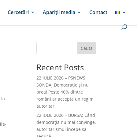
Cercetări
Apariții media
Contact
Caută
Recent Posts
22 IULIE 2026 – PSNEWS:
SONDAJ Democrație și nu
prea! Peste 46% dintre
 la
români ar accepta un regim
e
autoritar
22 IULIE 2026 – BURSA: Când
democraţia nu mai convinge,
ile-
autoritarismul începe să
seducă