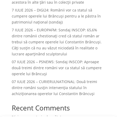
acestora în alte ţări sau în colecţii private
7 IULIE 2026 – DIGI24: Românii vor ca statul să
cumpere operele lui Brâncuși pentru a le păstra în
patrimoniul național (sondaj)
7 IULIE 2026 – EUROPAFM: Sondaj INSCOP: 65,6%
dintre românii chestionați cred că statul român ar
trebui să cumpere operele lui Constantin Brâncuși.
Câți susțin că nu au văzut niciodată în realitate o
lucrare aparținând sculptorului
07 IULIE 2026 – PSNEWS: Sondaj INSCOP: Aproape
două treimi dintre români vor ca statul să cumpere
operele lui Brâncuși
07 IULIE 2026 – CURIERULNATIONAL: Două treimi
dintre români susțin intervenția statului în
achiziționarea operelor lui Constantin Brâncuși
Recent Comments
Niciun comentariu de arătat.