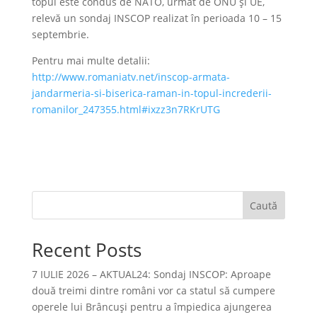
topul este condus de NATO, urmat de ONU și UE,
relevă un sondaj INSCOP realizat în perioada 10 – 15
septembrie.
Pentru mai multe detalii:
http://www.romaniatv.net/inscop-armata-
jandarmeria-si-biserica-raman-in-topul-increderii-
romanilor_247355.html#ixzz3n7RKrUTG
Caută
Recent Posts
7 IULIE 2026 – AKTUAL24: Sondaj INSCOP: Aproape
două treimi dintre români vor ca statul să cumpere
operele lui Brâncuşi pentru a împiedica ajungerea