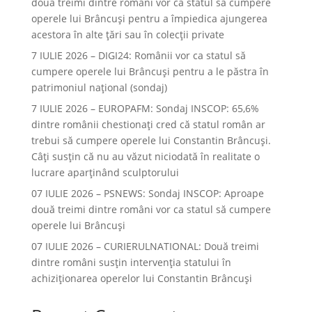
două treimi dintre români vor ca statul să cumpere
operele lui Brâncuşi pentru a împiedica ajungerea
acestora în alte ţări sau în colecţii private
7 IULIE 2026 – DIGI24: Românii vor ca statul să
cumpere operele lui Brâncuși pentru a le păstra în
patrimoniul național (sondaj)
7 IULIE 2026 – EUROPAFM: Sondaj INSCOP: 65,6%
dintre românii chestionați cred că statul român ar
trebui să cumpere operele lui Constantin Brâncuși.
Câți susțin că nu au văzut niciodată în realitate o
lucrare aparținând sculptorului
07 IULIE 2026 – PSNEWS: Sondaj INSCOP: Aproape
două treimi dintre români vor ca statul să cumpere
operele lui Brâncuși
07 IULIE 2026 – CURIERULNATIONAL: Două treimi
dintre români susțin intervenția statului în
achiziționarea operelor lui Constantin Brâncuși