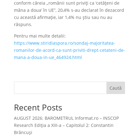
conform căreia „românii sunt priviţi ca ‘cetăţeni de
mâna a doua’ în UE”, 20,4% s-au declarat în dezacord
cu această afirmaţie, iar 1,4% nu ştiu sau nu au
răspuns.
Pentru mai multe detalii:
https://www.stiridiaspora.ro/sondaj-majoritatea-
romanilor-de-acord-ca-sunt-priviti-drept-cetateni-de-
mana-a-doua-in-ue_464924.html
Caută
Recent Posts
AUGUST 2026: BAROMETRUL Informat.ro – INSCOP
Research Ediția a XIII-a – Capitolul 2: Constantin
Brâncuși