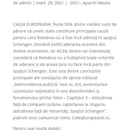
de
admin
|
mart. 29, 2021
|
-2021-
,
Aparitii Media
CALEA EUROPEANA: Peste 50% dintre români sunt de
părere că unele state constituie principala cauză
pentru care România nu a fost încă admisă în spațiul
Schengen, blocând astfel aderarea acesteia din
motive economice, iar 43,5% dintre cei intervievați
consideră că România nu a îndeplinit toate criteriile
de aderare și de aceea țara nu face încă parte din
spațiul Schengen. Este una dintre concluziile
principale ale sondajului de opinie intitulat
„Neîncrederea publică: Vest vs. Est, ascensiunea
curentului naționalist în era dezinformării și
fenomenului știrilor false – Capitolul 3 – Atitudinea
față de companii străine, raportarea la Ungaria,
atitudinea față de minorități, Spațiul Schengen”,
potrivit unui comunicat remis CaleaEuropeană.ro.
Pentru mai multe detalii: