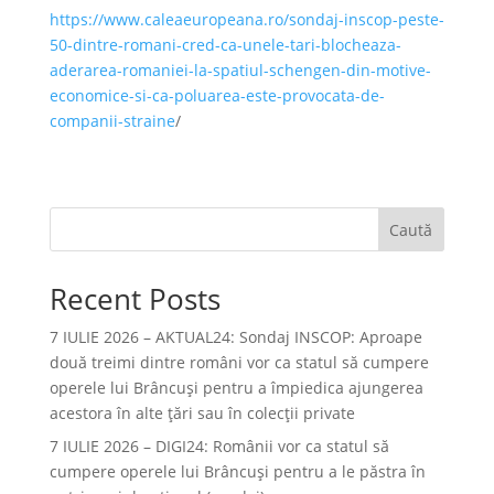
https://www.caleaeuropeana.ro/sondaj-inscop-peste-
50-dintre-romani-cred-ca-unele-tari-blocheaza-
aderarea-romaniei-la-spatiul-schengen-din-motive-
economice-si-ca-poluarea-este-provocata-de-
companii-straine
/
Caută
Recent Posts
7 IULIE 2026 – AKTUAL24: Sondaj INSCOP: Aproape
două treimi dintre români vor ca statul să cumpere
operele lui Brâncuşi pentru a împiedica ajungerea
acestora în alte ţări sau în colecţii private
7 IULIE 2026 – DIGI24: Românii vor ca statul să
cumpere operele lui Brâncuși pentru a le păstra în