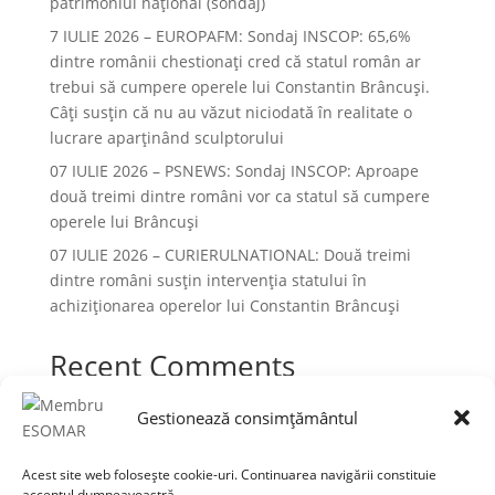
patrimoniul național (sondaj)
7 IULIE 2026 – EUROPAFM: Sondaj INSCOP: 65,6%
dintre românii chestionați cred că statul român ar
trebui să cumpere operele lui Constantin Brâncuși.
Câți susțin că nu au văzut niciodată în realitate o
lucrare aparținând sculptorului
07 IULIE 2026 – PSNEWS: Sondaj INSCOP: Aproape
două treimi dintre români vor ca statul să cumpere
operele lui Brâncuși
07 IULIE 2026 – CURIERULNATIONAL: Două treimi
dintre români susțin intervenția statului în
achiziționarea operelor lui Constantin Brâncuși
Recent Comments
Niciun comentariu de arătat.
Gestionează consimțământul
Acest site web folosește cookie-uri. Continuarea navigării constituie
acceptul dumneavoastră