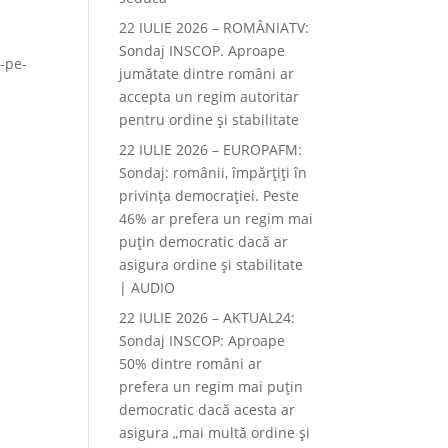
22 IULIE 2026 – ROMÂNIATV:
Sondaj INSCOP. Aproape
r-pe-
jumătate dintre români ar
accepta un regim autoritar
pentru ordine și stabilitate
22 IULIE 2026 – EUROPAFM:
Sondaj: românii, împărțiți în
privința democrației. Peste
46% ar prefera un regim mai
puțin democratic dacă ar
asigura ordine și stabilitate
| AUDIO
22 IULIE 2026 – AKTUAL24:
Sondaj INSCOP: Aproape
50% dintre români ar
prefera un regim mai puțin
democratic dacă acesta ar
asigura „mai multă ordine și