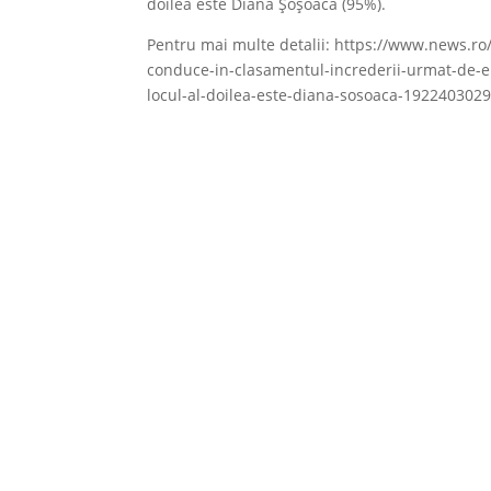
doilea este Diana Şoşoacă (95%).
Pentru mai multe detalii: https://www.news.r
conduce-in-clasamentul-increderii-urmat-de-emi
locul-al-doilea-este-diana-sosoaca-19224030