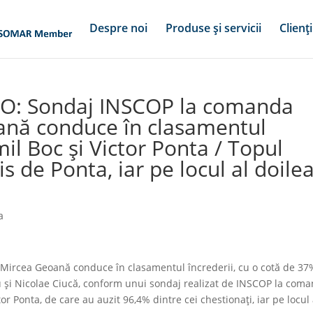
Despre noi
Produse și servicii
Clienți
O: Sondaj INSCOP la comanda
ană conduce în clasamentul
il Boc şi Victor Ponta / Topul
is de Ponta, iar pe locul al doile
a
Mircea Geoană conduce în clasamentul încrederii, cu o cotă de 37
cu şi Nicolae Ciucă, conform unui sondaj realizat de INSCOP la com
or Ponta, de care au auzit 96,4% dintre cei chestionaţi, iar pe locul 