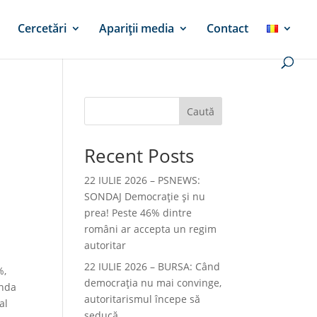
Cercetări
Apariții media
Contact
Caută
Recent Posts
a
22 IULIE 2026 – PSNEWS:
SONDAJ Democrație și nu
prea! Peste 46% dintre
români ar accepta un regim
autoritar
22 IULIE 2026 – BURSA: Când
%,
democraţia nu mai convinge,
anda
autoritarismul începe să
al
seducă