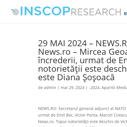
29 MAI 2024 – NEWS.R
News.ro – Mircea Geo
încrederii, urmat de Em
notorietăţii este desch
este Diana Şoşoacă
de
admin
|
mai 29, 2024
|
-2024
,
Aparitii Medi
NEWS.RO: Secretarul general adjunct al NATO 
urmat de Emil Boc, Victor Ponta, Marcel Ciola
News.ro. Topul notorietăţii este deschis de Vict