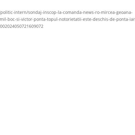
o/politic-intern/sondaj-inscop-la-comanda-news-ro-mircea-geoana-
l-boc-si-victor-ponta-topul-notorietatii-este-deschis-de-ponta-ia
29002024050721609072