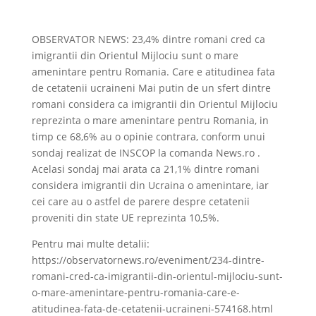
OBSERVATOR NEWS: 23,4% dintre romani cred ca
imigrantii din Orientul Mijlociu sunt o mare
amenintare pentru Romania. Care e atitudinea fata
de cetatenii ucraineni Mai putin de un sfert dintre
romani considera ca imigrantii din Orientul Mijlociu
reprezinta o mare amenintare pentru Romania, in
timp ce 68,6% au o opinie contrara, conform unui
sondaj realizat de INSCOP la comanda News.ro .
Acelasi sondaj mai arata ca 21,1% dintre romani
considera imigrantii din Ucraina o amenintare, iar
cei care au o astfel de parere despre cetatenii
proveniti din state UE reprezinta 10,5%.
Pentru mai multe detalii:
https://observatornews.ro/eveniment/234-dintre-
romani-cred-ca-imigrantii-din-orientul-mijlociu-sunt-
o-mare-amenintare-pentru-romania-care-e-
atitudinea-fata-de-cetatenii-ucraineni-574168.html