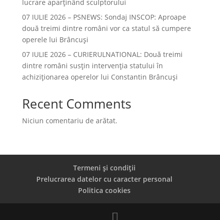
lucrare aparținând sculptorului
07 IULIE 2026 – PSNEWS: Sondaj INSCOP: Aproape
două treimi dintre români vor ca statul să cumpere
operele lui Brâncuși
07 IULIE 2026 – CURIERULNATIONAL: Două treimi
dintre români susțin intervenția statului în
achiziționarea operelor lui Constantin Brâncuși
Recent Comments
Niciun comentariu de arătat.
Termeni și condiții
Prelucrarea datelor cu caracter personal
Politica cookies