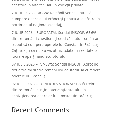
acestora în alte ţări sau în colecţii private
7 IULIE 2026 – DIGI24: Românii vor ca statul să
cumpere operele lui Brâncuși pentru a le păstra în
patrimoniul național (sondaj)
7 IULIE 2026 – EUROPAFM: Sondaj INSCOP: 65,6%
dintre românii chestionați cred că statul român ar
trebui să cumpere operele lui Constantin Brâncuși.
Câți susțin că nu au văzut niciodată în realitate o
lucrare aparținând sculptorului
07 IULIE 2026 – PSNEWS: Sondaj INSCOP: Aproape
două treimi dintre români vor ca statul să cumpere
operele lui Brâncuși
07 IULIE 2026 – CURIERULNATIONAL: Două treimi
dintre români susțin intervenția statului în
achiziționarea operelor lui Constantin Brâncuși
Recent Comments