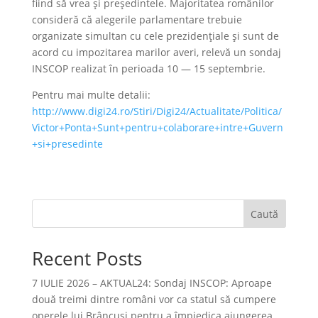
fiind să vrea și președintele. Majoritatea românilor
consideră că alegerile parlamentare trebuie
organizate simultan cu cele prezidențiale și sunt de
acord cu impozitarea marilor averi, relevă un sondaj
INSCOP realizat în perioada 10 — 15 septembrie.
Pentru mai multe detalii:
http://www.digi24.ro/Stiri/Digi24/Actualitate/Politica/
Victor+Ponta+Sunt+pentru+colaborare+intre+Guvern
+si+presedinte
Caută
Recent Posts
7 IULIE 2026 – AKTUAL24: Sondaj INSCOP: Aproape
două treimi dintre români vor ca statul să cumpere
operele lui Brâncuşi pentru a împiedica ajungerea