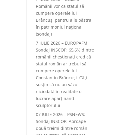
Românii vor ca statul să
cumpere operele lui
Brâncuși pentru a le păstra
în patrimoniul național
(sondaj)
7 IULIE 2026 – EUROPAFM:
Sondaj INSCOP: 65,6% dintre
românii chestionați cred că
statul român ar trebui să
cumpere operele lui
Constantin Brâncuși. Câți
susțin că nu au văzut
niciodată în realitate o
lucrare aparținând
sculptorului
07 IULIE 2026 – PSNEWS:
Sondaj INSCOP: Aproape
două treimi dintre români