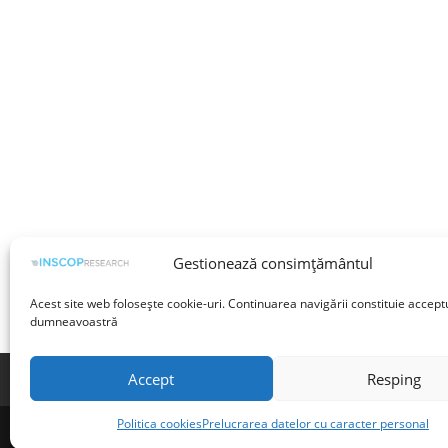
Gestionează consimțământul
Acest site web folosește cookie-uri. Continuarea navigării constituie accept
dumneavoastră
Accept
Resping
Termeni și condiții
Prelucrarea datelor cu 
Politica cookies
Prelucrarea datelor cu caracter personal
©INSCOP Research