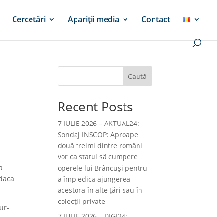
Cercetări
Apariții media
Contact
Caută
Recent Posts
7 IULIE 2026 – AKTUAL24:
Sondaj INSCOP: Aproape
două treimi dintre români
vor ca statul să cumpere
a
operele lui Brâncuşi pentru
 daca
a împiedica ajungerea
acestora în alte ţări sau în
colecţii private
ur-
7 IULIE 2026 – DIGI24: