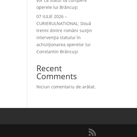
vor ca statul să cumpere
operele lui Brâncuși
07 IULIE 2026 –
CURIERULNATIONAL: Două
treimi dintre români susțin
intervenția statului în
achiziționarea operelor lui
Constantin Brâncuși
Recent
Comments
Niciun comentariu de arătat.