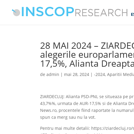
28 MAI 2024 – ZIARDECL
alegerile europarlame
17,5%, Alianta Dreapt
de
admin
|
mai 28, 2024
|
-2024
,
Aparitii Medi
ZIARDECLUJ: Alianta PSD-PNL se situeaza pe pri
43,7%%, urmata de AUR-17,5% si de Alianta Dr
News.ro, procentele fiind raportate la numarul 
spun ca merg sau nu la vot.
Pentru mai multe detalii: https://ziardecluj.r