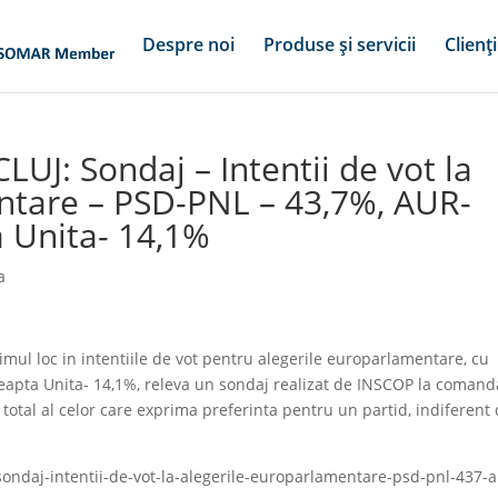
Despre noi
Produse și servicii
Clienți
UJ: Sondaj – Intentii de vot la
ntare – PSD-PNL – 43,7%, AUR-
a Unita- 14,1%
a
mul loc in intentiile de vot pentru alegerile europarlamentare, cu
eapta Unita- 14,1%, releva un sondaj realizat de INSCOP la comand
total al celor care exprima preferinta pentru un partid, indiferent
o/sondaj-intentii-de-vot-la-alegerile-europarlamentare-psd-pnl-437-a