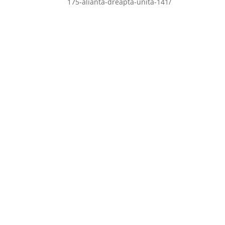
175-alianta-dreapta-unita-141/