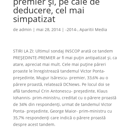
premier și, pe cale de
deducere, cel mai
simpatizat
de
admin
|
mai 28, 2014
|
-2014-
,
Aparitii Media
STIRI LA ZI: Ultimul sondaj INSCOP arată ce tandem
PREȘEDINTE-PREMIER ar fi mai puțin antipatizat și, ca
atare, apreciat mai mult. Cele mai puține păreri
proaste le înregistrează tandemul Victor Ponta-
președinte, Mugur Isărescu- premier, 33,6% au o
părere proastă, relatează DCNews. Pe locul doi se
află tandemul Crin Antonescu- președinte, Klaus
Iohannis- prim-ministru, creditat cu o părere proastă
de 34% din respondenți, urmat de tandemul Victor
Ponta- președinte, George Maior- prim-ministru cu
35,7% respondenți care indică o părere proastă
despre acest tandem.