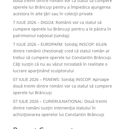
două treimi dintre români vor ca statul să cumpere
operele lui Brâncuşi pentru a împiedica ajungerea
acestora în alte ţări sau în colecţii private
7 IULIE 2026 – DIGI24: Românii vor ca statul să
cumpere operele lui Brâncuși pentru a le păstra în
patrimoniul național (sondaj)
7 IULIE 2026 – EUROPAFM: Sondaj INSCOP: 65,6%
dintre românii chestionați cred că statul român ar
trebui să cumpere operele lui Constantin Brâncuși.
Câți susțin că nu au văzut niciodată în realitate o
lucrare aparținând sculptorului
07 IULIE 2026 – PSNEWS: Sondaj INSCOP: Aproape
două treimi dintre români vor ca statul să cumpere
operele lui Brâncuși
07 IULIE 2026 – CURIERULNATIONAL: Două treimi
dintre români susțin intervenția statului în
achiziționarea operelor lui Constantin Brâncuși