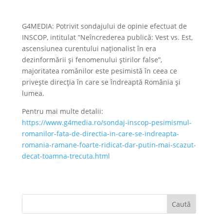
G4MEDIA: Potrivit sondajului de opinie efectuat de
INSCOP, intitulat ”Neîncrederea publică: Vest vs. Est,
ascensiunea curentului naționalist în era
dezinformării și fenomenului știrilor false”,
majoritatea românilor este pesimistă în ceea ce
privește direcția în care se îndreaptă România și
lumea.
Pentru mai multe detalii:
https://www.g4media.ro/sondaj-inscop-pesimismul-
romanilor-fata-de-directia-in-care-se-indreapta-
romania-ramane-foarte-ridicat-dar-putin-mai-scazut-
decat-toamna-trecuta.html
Caută