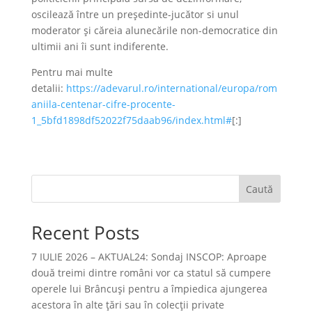
oscilează între un preşedinte-jucător si unul
moderator şi căreia alunecările non-democratice din
ultimii ani îi sunt indiferente.
Pentru mai multe
detalii:
https://adevarul.ro/international/europa/rom
aniila-centenar-cifre-procente-
1_5bfd1898df52022f75daab96/index.html#
[:]
Caută
Recent Posts
7 IULIE 2026 – AKTUAL24: Sondaj INSCOP: Aproape
două treimi dintre români vor ca statul să cumpere
operele lui Brâncuşi pentru a împiedica ajungerea
acestora în alte ţări sau în colecţii private