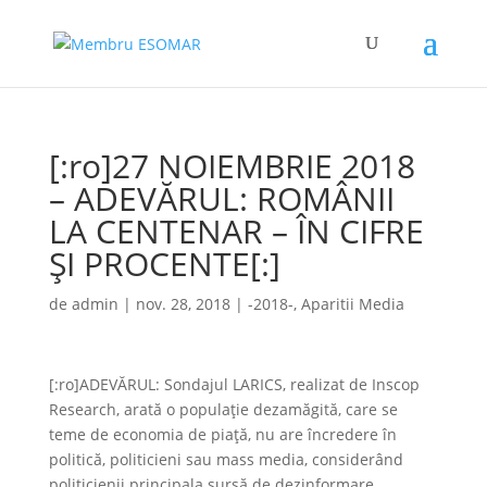
[:ro]27 NOIEMBRIE 2018
– ADEVĂRUL: ROMÂNII
LA CENTENAR – ÎN CIFRE
ŞI PROCENTE[:]
de
admin
|
nov. 28, 2018
|
-2018-
,
Aparitii Media
[:ro]ADEVĂRUL: Sondajul LARICS, realizat de Inscop
Research, arată o populaţie dezamăgită, care se
teme de economia de piaţă, nu are încredere în
politică, politicieni sau mass media, considerând
politicienii principala sursă de dezinformare,