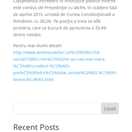
Clasamentul încrederii în instituţiile politice interne
este condus de Preşedinţie cu 48,9%, în scădere faţă
de aprilie 2015, urmată de Curtea Constituţională a
României, cu 38,2%. Pe poziţia a treia se află
primăria, care se bucură de aprecierea a 35,4%
dintre români.
Pentru mai multe detalii:
http://www.antenasatelor.ro/%C8%99tiri/58-
social/15865-rom%C3%A2nii-au-cea-mai-mare-
%C3%AEncredere-%C3%AEn-
pre%C5%9Fedin%C5%A3ie,-armat%C4%83-%C5%9Fi-
biseric%C4%83.html
Caută
Recent Posts