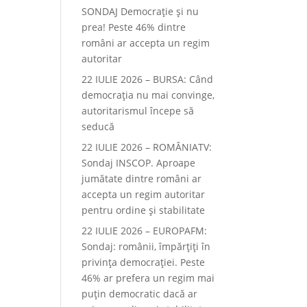
SONDAJ Democrație și nu
prea! Peste 46% dintre
români ar accepta un regim
autoritar
22 IULIE 2026 – BURSA: Când
democraţia nu mai convinge,
autoritarismul începe să
seducă
22 IULIE 2026 – ROMÂNIATV:
Sondaj INSCOP. Aproape
jumătate dintre români ar
accepta un regim autoritar
pentru ordine și stabilitate
22 IULIE 2026 – EUROPAFM:
Sondaj: românii, împărțiți în
privința democrației. Peste
46% ar prefera un regim mai
puțin democratic dacă ar