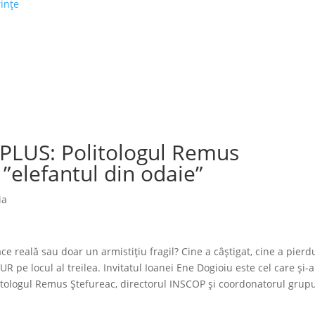
rințe
PLUS: Politologul Remus
”elefantul din odaie”
ia
e reală sau doar un armistițiu fragil? Cine a câștigat, cine a pierd
R pe locul al treilea. Invitatul Ioanei Ene Dogioiu este cel care și-a
itologul Remus Ştefureac, directorul INSCOP și coordonatorul grupu