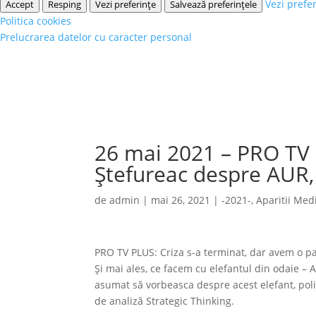
Vezi prefe
Accept
Resping
Vezi preferințe
Salvează preferințele
Politica cookies
Prelucrarea datelor cu caracter personal
26 mai 2021 – PRO TV 
Ştefureac despre AUR, 
de
admin
|
mai 26, 2021
|
-2021-
,
Aparitii Med
PRO TV PLUS: Criza s-a terminat, dar avem o pac
Și mai ales, ce facem cu elefantul din odaie – AU
asumat să vorbeasca despre acest elefant, pol
de analiză Strategic Thinking.