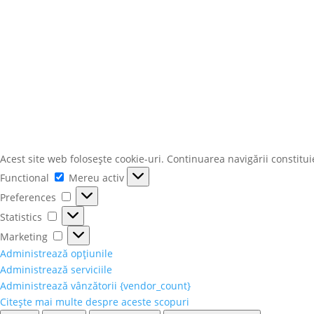
Acest site web folosește cookie-uri. Continuarea navigării constit
Functional
Functional
Mereu activ
Preferences
Preferences
Statistics
Statistics
Marketing
Marketing
Administrează opțiunile
Administrează serviciile
Administrează vânzătorii {vendor_count}
Citește mai multe despre aceste scopuri