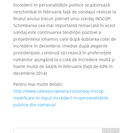
încrederii în personalitățile politice se păstrează
neschimbat în februarie față de sondajul realizat la
finalul anului trecut, potrivit unui sondaj INSCOP.
Schimbarea cea mai importantă remarcată în acest
sondaj este continuarea tendinței pozitive a
președintelui Iohannis care după dublarea cotei de
încredere în decembrie, imediat după alegerile
prezidențiale, continuă să crească în preferințele
românilor ajungând la o cotă de încredere multă și
foarte multă de 64,6% în februarie (față de 60% în
decembrie 2014).
Pentru mai multe detalii:
http://www.caleaeuropeana.ro/sondaj-inscop-
modificare-in-topul-increderii-in-personalitatile-
publice-din-romania/