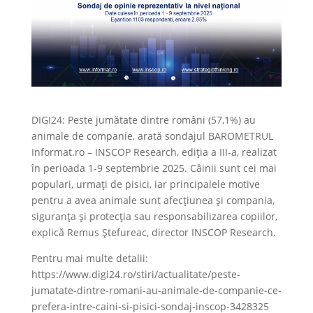
DIGI24: Peste jumătate dintre români (57,1%) au
animale de companie, arată sondajul BAROMETRUL
Informat.ro – INSCOP Research, ediția a III-a, realizat
în perioada 1-9 septembrie 2025. Câinii sunt cei mai
populari, urmați de pisici, iar principalele motive
pentru a avea animale sunt afecțiunea și compania,
siguranța și protecția sau responsabilizarea copiilor,
explică Remus Ștefureac, director INSCOP Research.
Pentru mai multe detalii:
https://www.digi24.ro/stiri/actualitate/peste-
jumatate-dintre-romani-au-animale-de-companie-ce-
prefera-intre-caini-si-pisici-sondaj-inscop-3428325