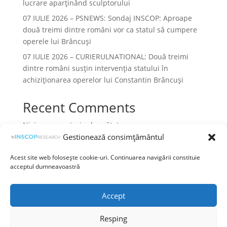
lucrare aparținând sculptorului
07 IULIE 2026 – PSNEWS: Sondaj INSCOP: Aproape
două treimi dintre români vor ca statul să cumpere
operele lui Brâncuși
07 IULIE 2026 – CURIERULNATIONAL: Două treimi
dintre români susțin intervenția statului în
achiziționarea operelor lui Constantin Brâncuși
Recent Comments
Niciun comentariu de arătat.
Gestionează consimțământul
Acest site web folosește cookie-uri. Continuarea navigării constituie
acceptul dumneavoastră
Termeni și condiții
Prelucrarea datelor cu caracter personal
Accept
Politica cookies
Resping