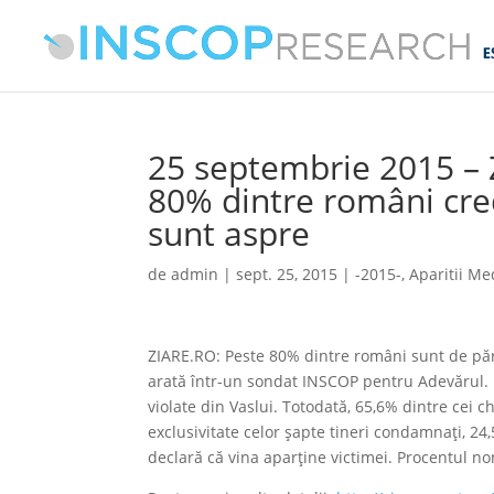
25 septembrie 2015 – 
80% dintre români cre
sunt aspre
de
admin
|
sept. 25, 2015
|
-2015-
,
Aparitii Me
ZIARE.RO: Peste 80% dintre români sunt de păre
arată într-un sondat INSCOP pentru Adevărul. P
violate din Vaslui. Totodată, 65,6% dintre cei c
exclusivitate celor șapte tineri condamnați, 24,
declară că vina aparține victimei. Procentul n