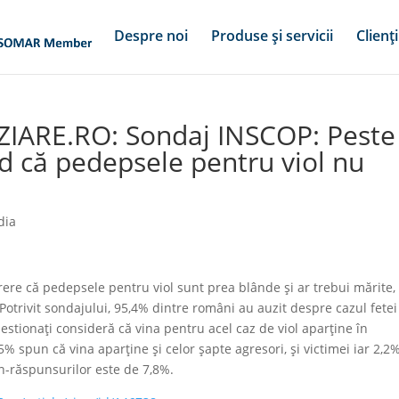
Despre noi
Produse și servicii
Clienți
ZIARE.RO: Sondaj INSCOP: Peste
d că pedepsele pentru viol nu
dia
re că pedepsele pentru viol sunt prea blânde și ar trebui mărite,
otrivit sondajului, 95,4% dintre români au auzit despre cazul fetei
hestionați consideră că vina pentru acel caz de viol aparține în
5% spun că vina aparține și celor șapte agresori, și victimei iar 2,2
on-răspunsurilor este de 7,8%.