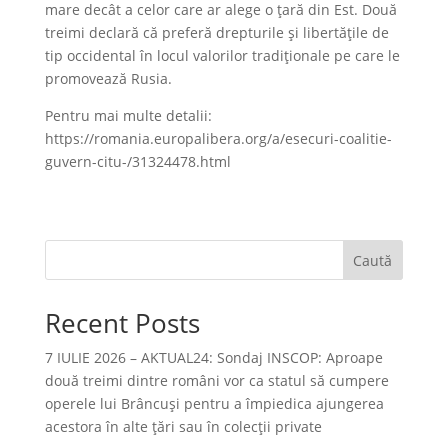
mare decât a celor care ar alege o țară din Est. Două
treimi declară că preferă drepturile și libertățile de
tip occidental în locul valorilor tradiționale pe care le
promovează Rusia.
Pentru mai multe detalii:
https://romania.europalibera.org/a/esecuri-coalitie-
guvern-citu-/31324478.html
Caută
Recent Posts
7 IULIE 2026 – AKTUAL24: Sondaj INSCOP: Aproape
două treimi dintre români vor ca statul să cumpere
operele lui Brâncuşi pentru a împiedica ajungerea
acestora în alte ţări sau în colecţii private