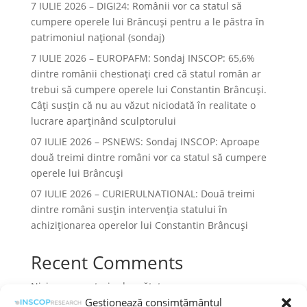
7 IULIE 2026 – DIGI24: Românii vor ca statul să
cumpere operele lui Brâncuși pentru a le păstra în
patrimoniul național (sondaj)
7 IULIE 2026 – EUROPAFM: Sondaj INSCOP: 65,6%
dintre românii chestionați cred că statul român ar
trebui să cumpere operele lui Constantin Brâncuși.
Câți susțin că nu au văzut niciodată în realitate o
lucrare aparținând sculptorului
07 IULIE 2026 – PSNEWS: Sondaj INSCOP: Aproape
două treimi dintre români vor ca statul să cumpere
operele lui Brâncuși
07 IULIE 2026 – CURIERULNATIONAL: Două treimi
dintre români susțin intervenția statului în
achiziționarea operelor lui Constantin Brâncuși
Recent Comments
Niciun comentariu de arătat.
Gestionează consimțământul