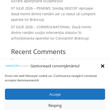
lucrare aparținând sculptorului
07 IULIE 2026 – PSNEWS: Sondaj INSCOP: Aproape
două treimi dintre români vor ca statul să cumpere
operele lui Brâncuși
07 IULIE 2026 – CURIERULNATIONAL: Două treimi
dintre români susțin intervenția statului în
achiziționarea operelor lui Constantin Brâncuși
Recent Comments
Niciun comentariu de arătat.
Gestionează consimțământul
Acest site web folosește cookie-uri. Continuarea navigării constituie
acceptul dumneavoastră
Termeni și condiții
Prelucrarea datelor cu caracter personal
Accept
Politica cookies
Resping