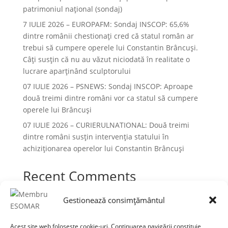
patrimoniul național (sondaj)
7 IULIE 2026 – EUROPAFM: Sondaj INSCOP: 65,6%
dintre românii chestionați cred că statul român ar
trebui să cumpere operele lui Constantin Brâncuși.
Câți susțin că nu au văzut niciodată în realitate o
lucrare aparținând sculptorului
07 IULIE 2026 – PSNEWS: Sondaj INSCOP: Aproape
două treimi dintre români vor ca statul să cumpere
operele lui Brâncuși
07 IULIE 2026 – CURIERULNATIONAL: Două treimi
dintre români susțin intervenția statului în
achiziționarea operelor lui Constantin Brâncuși
Recent Comments
Niciun comentariu de arătat.
Gestionează consimțământul
Acest site web folosește cookie-uri. Continuarea navigării constituie