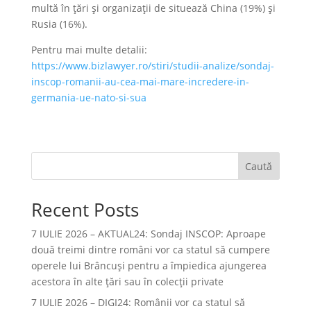
multă în țări și organizații de situează China (19%) și
Rusia (16%).
Pentru mai multe detalii:
https://www.bizlawyer.ro/stiri/studii-analize/sondaj-
inscop-romanii-au-cea-mai-mare-incredere-in-
germania-ue-nato-si-sua
Caută
Recent Posts
7 IULIE 2026 – AKTUAL24: Sondaj INSCOP: Aproape
două treimi dintre români vor ca statul să cumpere
operele lui Brâncuşi pentru a împiedica ajungerea
acestora în alte ţări sau în colecţii private
7 IULIE 2026 – DIGI24: Românii vor ca statul să