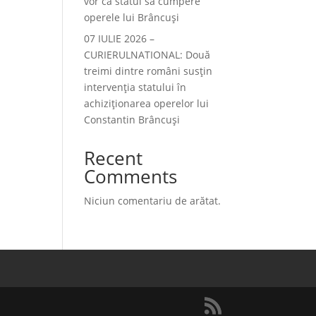
vor ca statul să cumpere
operele lui Brâncuși
07 IULIE 2026 –
CURIERULNATIONAL: Două
treimi dintre români susțin
intervenția statului în
achiziționarea operelor lui
Constantin Brâncuși
Recent
Comments
Niciun comentariu de arătat.