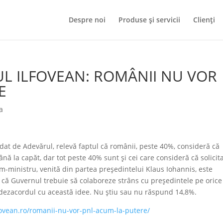
Despre noi
Produse și servicii
Clienți
ORUL ILFOVEAN: ROMÂNII NU VOR
E
a
t de Adevărul, relevă faptul că românii, peste 40%, consideră că
ă la capăt, dar tot peste 40% sunt şi cei care consideră că solicit
im-ministru, venită din partea preşedintelui Klaus Iohannis, este
e că Guvernul trebuie să colaboreze strâns cu preşedintele pe orice
 dezacordul cu această idee. Nu ştiu sau nu răspund 14,8%.
lfovean.ro/romanii-nu-vor-pnl-acum-la-putere/