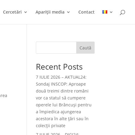
Cercetări
Apariții media
Contact
Caută
Recent Posts
7 IULIE 2026 – AKTUAL24:
Sondaj INSCOP: Aproape
două treimi dintre români
area
vor ca statul să cumpere
operele lui Brâncuşi pentru
a împiedica ajungerea
acestora în alte ţări sau în
colecţii private
7 IULIE 2026 – DIGI24: