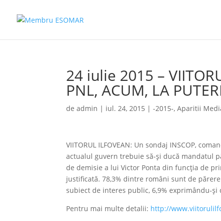
24 iulie 2015 – VIIT
PNL, ACUM, LA PUTER
de
admin
|
iul. 24, 2015
|
-2015-
,
Aparitii Medi
VIITORUL ILFOVEAN: Un sondaj INSCOP, comanda
actualul guvern trebuie să-şi ducă mandatul pân
de demisie a lui Victor Ponta din funcția de pr
justificată. 78,3% dintre români sunt de părer
subiect de interes public, 6,9% exprimându-şi
Pentru mai multe detalii:
http://www.viitoruli