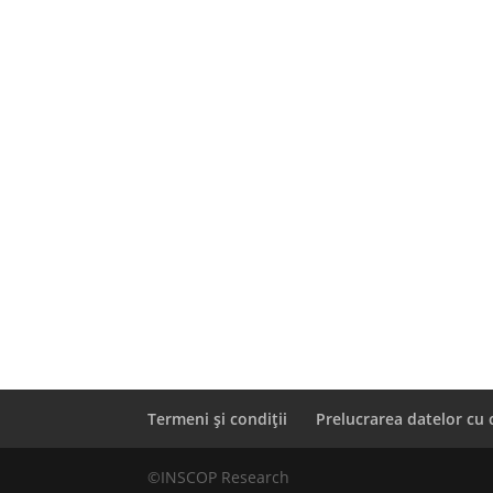
Termeni și condiții
Prelucrarea datelor cu 
©INSCOP Research