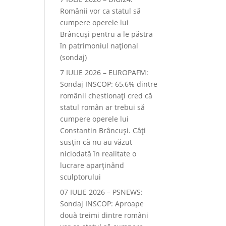
Românii vor ca statul să
cumpere operele lui
Brâncuși pentru a le păstra
în patrimoniul național
(sondaj)
7 IULIE 2026 – EUROPAFM:
Sondaj INSCOP: 65,6% dintre
românii chestionați cred că
statul român ar trebui să
cumpere operele lui
Constantin Brâncuși. Câți
susțin că nu au văzut
niciodată în realitate o
lucrare aparținând
sculptorului
07 IULIE 2026 – PSNEWS:
Sondaj INSCOP: Aproape
două treimi dintre români