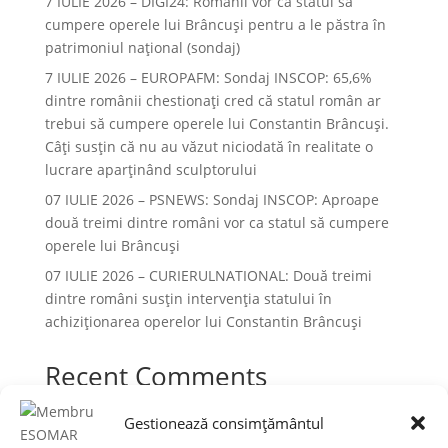
7 IULIE 2026 – DIGI24: Românii vor ca statul să
cumpere operele lui Brâncuși pentru a le păstra în
patrimoniul național (sondaj)
7 IULIE 2026 – EUROPAFM: Sondaj INSCOP: 65,6%
dintre românii chestionați cred că statul român ar
trebui să cumpere operele lui Constantin Brâncuși.
Câți susțin că nu au văzut niciodată în realitate o
lucrare aparținând sculptorului
07 IULIE 2026 – PSNEWS: Sondaj INSCOP: Aproape
două treimi dintre români vor ca statul să cumpere
operele lui Brâncuși
07 IULIE 2026 – CURIERULNATIONAL: Două treimi
dintre români susțin intervenția statului în
achiziționarea operelor lui Constantin Brâncuși
Recent Comments
Niciun comentariu de arătat.
Gestionează consimțământul