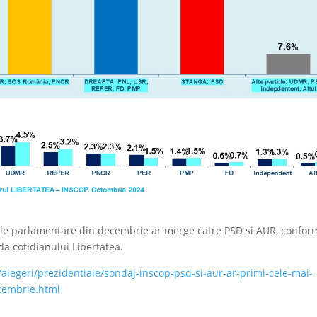
rile parlamentare din decembrie ar merge catre PSD si AUR, confor
a cotidianului Libertatea.
ro/alegeri/prezidentiale/sondaj-inscop-psd-si-aur-ar-primi-cele-mai-
ecembrie.html