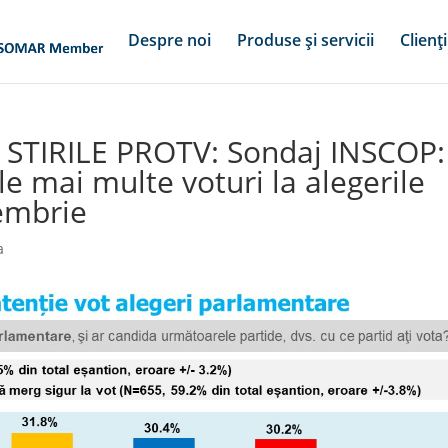
Despre noi
Produse și servicii
Clienți
STIRILE PROTV: Sondaj INSCOP:
le mai multe voturi la alegerile
embrie
a