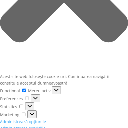
Acest site web folosește cookie-uri. Continuarea navigării
constituie acceptul dumneavoastră
Functional
Functional
Mereu activ
Preferences
Preferences
Statistics
Statistics
Marketing
Marketing
Administrează opțiunile