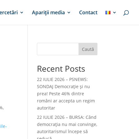
ercetări
Apariții media
Contact
Caută
Recent Posts
22 IULIE 2026 – PSNEWS:
SONDAJ Democrație și nu
prea! Peste 46% dintre
români ar accepta un regim
%,
autoritar
22 IULIE 2026 – BURSA: Când
democraţia nu mai convinge,
ile-
autoritarismul începe să
seducă