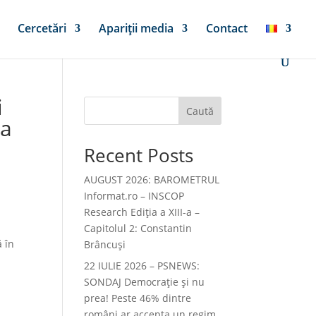
Cercetări
Apariții media
Contact
i
Caută
ia
Recent Posts
AUGUST 2026: BAROMETRUL
Informat.ro – INSCOP
Research Ediția a XIII-a –
Capitolul 2: Constantin
ă în
Brâncuși
22 IULIE 2026 – PSNEWS:
SONDAJ Democrație și nu
prea! Peste 46% dintre
români ar accepta un regim