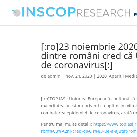
[:ro]23 noiembrie 202
dintre români cred că
de coronavirus[:]
de
admin
|
nov. 24, 2020
|
2020
,
Aparitii Medi
[:ro]TOP IASI: Uniunea Europeană continuă să s
majoritatea acestora privind cu optimism viito
combaterea epidemiei de coronavirus, arată un
Pentru mai multe detalii:
https://www.topiasi
rom%C3%A2ni-cred-c%C4%83-ue-a-ajutat-ro