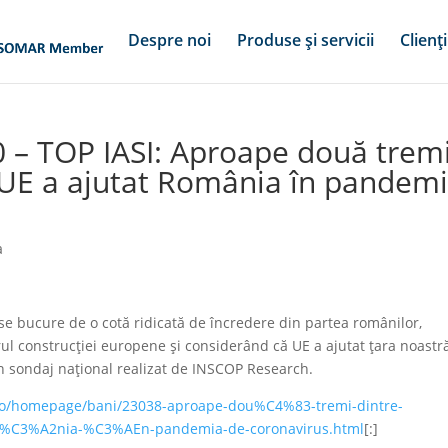
Despre noi
Produse și servicii
Clienți
0 – TOP IASI: Aproape două trem
 UE a ajutat România în pandem
a
e bucure de o cotă ridicată de încredere din partea românilor,
rul construcției europene și considerând că UE a ajutat țara noastr
 sondaj național realizat de INSCOP Research.
.ro/homepage/bani/23038-aproape-dou%C4%83-tremi-dintre-
m%C3%A2nia-%C3%AEn-pandemia-de-coronavirus.html
[:]