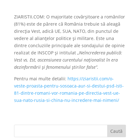
ZIARISTII.COM: O majoritate covârșitoare a românilor
(81%) este de părere că România trebuie să aleagă
direcția Vest, adică UE, SUA, NATO, din punctul de
vedere al alianțelor politice și militare. Este una
dintre concluziile principale ale sondajului de opinie
realizat de INSCOP și intitulat „
Neîncrederea publică:
Vest vs. Est, ascensiunea curentului naționalist în era
dezinformării și fenomenului știrilor false”.
Pentru mai multe detalii:
https://ziaristii.com/o-
veste-proasta-pentru-sosoaca-aur-si-destui-psd-isti-
81-dintre-romani-vor-romania-pe-directia-vest-ue-
sua-nato-rusia-si-china-nu-incredere-mai-nimeni/
Caută