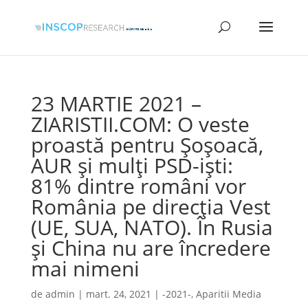
23 MARTIE 2021 –
ZIARISTII.COM: O veste
proastă pentru Șoșoacă,
AUR și mulți PSD-iști:
81% dintre români vor
România pe direcția Vest
(UE, SUA, NATO). În Rusia
și China nu are încredere
mai nimeni
de
admin
|
mart. 24, 2021
|
-2021-
,
Aparitii Media