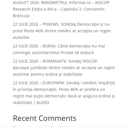
AUGUST 2026: BAROMETRUL Informat.ro – INSCOP
Research Ediția a XIII-a – Capitolul 2: Constantin
Brâncuși
22 IULIE 2026 – PSNEWS: SONDAJ Democrație și nu
prea! Peste 46% dintre români ar accepta un regim
autoritar
22 IULIE 2026 – BURSA: Când democraţia nu mai
convinge, autoritarismul începe să seducă
22 IULIE 2026 – ROMÂNIATV: Sondaj INSCOP.
Aproape jumătate dintre români ar accepta un regim
autoritar pentru ordine și stabilitate
22 IULIE 2026 – EUROPAFM: Sondaj: românii, împărțiți
în privința democrației. Peste 46% ar prefera un
regim mai puțin democratic dacă ar asigura ordine și
stabilitate | AUDIO
Recent Comments
Niciun comentariu de arătat.