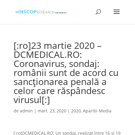
[:ro]23 martie 2020 –
DCMEDICAL.RO:
Coronavirus, sondaj:
românii sunt de acord cu
sancționarea penală a
celor care răspândesc
virusul[:]
de
admin
|
mart. 23, 2020
|
2020
,
Aparitii Media
[:ro]DCMEDICAL.RO: Un sondaj, realizat între 16 și 19