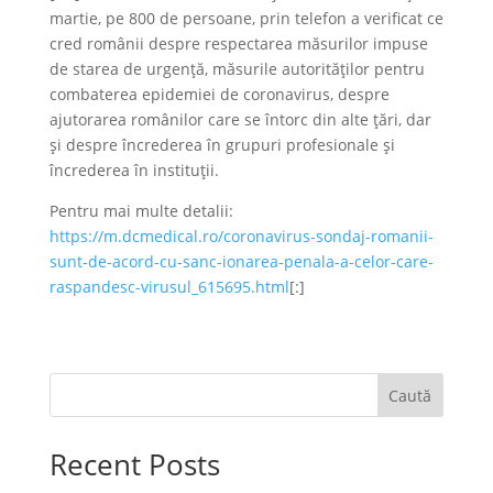
martie, pe 800 de persoane, prin telefon a verificat ce
cred românii despre respectarea măsurilor impuse
de starea de urgență, măsurile autorităților pentru
combaterea epidemiei de coronavirus, despre
ajutorarea românilor care se întorc din alte țări, dar
și despre încrederea în grupuri profesionale și
încrederea în instituții.
Pentru mai multe detalii:
https://m.dcmedical.ro/coronavirus-sondaj-romanii-
sunt-de-acord-cu-sanc-ionarea-penala-a-celor-care-
raspandesc-virusul_615695.html
[:]
Caută
Recent Posts