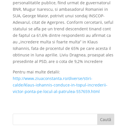
personalitatile publice, fiind urmat de guvernatorul
BNR, Mugur Isarescu, si ambasadorul Romaniei in
SUA, George Maior, potrivit unui sondaj INSCOP-
Adevarul, citat de Agerpres. Conform cercetarii, seful
statului se afla pe un trend descendent tinand cont
de faptul ca 61,6% dintre respondenti au afirmat ca
au „incredere multa si foarte multa” in Klaus
Iohannis, fata de procentul de 65% pe care acesta il
obtinuse in luna aprilie. Liviu Dragnea, proaspat ales
presedinte al PSD, are o cota de 9,2% incredere
Pentru mai multe detalii:
http://www.ziuaconstanta.ro/diverse/stiri-
calde/klaus-iohannis-conduce-in-topul-increderii-
victor-ponta-pe-locul-al-patrulea-557659.html
Caută