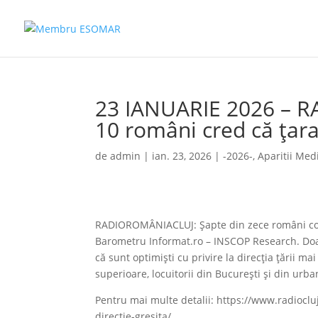
23 IANUARIE 2026 – R
10 români cred că țara
de
admin
|
ian. 23, 2026
|
-2026-
,
Aparitii Med
RADIOROMÂNIACLUJ: Şapte din zece români consi
Barometru Informat.ro – INSCOP Research. Doar
că sunt optimişti cu privire la direcţia ţării ma
superioare, locuitorii din Bucureşti şi din urb
Pentru mai multe detalii: https://www.radiocl
directie-gresita/