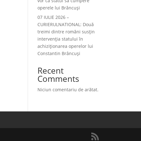
vor ca statul să cumpere
operele lui Brâncuși
07 IULIE 2026 –
CURIERULNATIONAL: Două
treimi dintre români susțin
intervenția statului în
achiziționarea operelor lui
Constantin Brâncuși
Recent
Comments
Niciun comentariu de arătat.