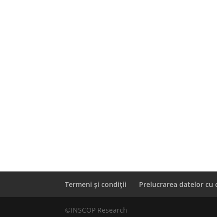
Termeni și condiții
Prelucrarea datelor cu 
©INSCOP Research