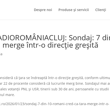
Despre noi
Produse și servicii
Clienți
ADIOROMÂNIACLUJ: Sondaj: 7 di
 merge într-o direcție greșită
ia
deră că ţara se îndreaptă într-o direcţie greşită, conform ultimu
 22 de procente consideră că lucrurile merg bine. Sondajul mai a
i ales votanţii PNL şi USR, tinerii sub 30 de ani, persoanele cu studii
anul mare.
uj.ro/2026/01/23/sondaj-7-din-10-romani-cred-ca-tara-merge-intr-o-