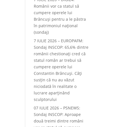
Românii vor ca statul să
cumpere operele lui
Brâncuși pentru a le păstra
în patrimoniul național
(sondaj)
7 IULIE 2026 – EUROPAFM:
Sondaj INSCOP: 65,6% dintre
românii chestionați cred că
statul român ar trebui să
cumpere operele lui
Constantin Brâncuși. Câți
susțin că nu au văzut
niciodată în realitate o
lucrare aparținând
sculptorului
07 IULIE 2026 – PSNEWS:
Sondaj INSCOP: Aproape
două treimi dintre români