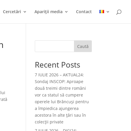
Cercetări
Apariții media
Contact
n
Caută
Recent Posts
7 IULIE 2026 – AKTUAL24:
Sondaj INSCOP: Aproape
două treimi dintre români
lui
vor ca statul să cumpere
rată
operele lui Brâncuşi pentru
a împiedica ajungerea
acestora în alte ţări sau în
colecţii private
7 IULIE 2026 – DIGI24: