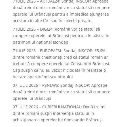
7 IULIE 2026 – AKTUAL24: Sondaj INSCOP: Aproape
două treimi dintre români vor ca statul să cumpere
operele lui Brâncuşi pentru a împiedica ajungerea
acestora în alte ţări sau în colecţii private
7 IULIE 2026 – DIGI24: Românii vor ca statul să
cumpere operele lui Brâncuși pentru a le păstra în
patrimoniul național (sondaj)
7 IULIE 2026 – EUROPAFM: Sondaj INSCOP: 65,6%
dintre românii chestionați cred că statul român ar
trebui să cumpere operele lui Constantin Brâncuși.
Câți susțin că nu au văzut niciodată în realitate o
lucrare aparținând sculptorului
07 IULIE 2026 – PSNEWS: Sondaj INSCOP: Aproape
două treimi dintre români vor ca statul să cumpere
operele lui Brâncuși
07 IULIE 2026 – CURIERULNATIONAL: Două treimi
dintre români susțin intervenția statului în
achiziționarea operelor lui Constantin Brâncuși