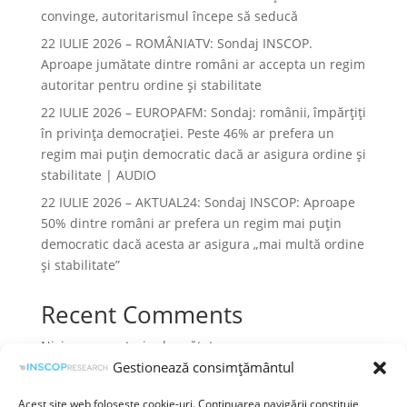
convinge, autoritarismul începe să seducă
22 IULIE 2026 – ROMÂNIATV: Sondaj INSCOP.
Aproape jumătate dintre români ar accepta un regim
autoritar pentru ordine și stabilitate
22 IULIE 2026 – EUROPAFM: Sondaj: românii, împărțiți
în privința democrației. Peste 46% ar prefera un
regim mai puțin democratic dacă ar asigura ordine și
stabilitate | AUDIO
22 IULIE 2026 – AKTUAL24: Sondaj INSCOP: Aproape
50% dintre români ar prefera un regim mai puțin
democratic dacă acesta ar asigura „mai multă ordine
și stabilitate”
Recent Comments
Niciun comentariu de arătat.
Gestionează consimțământul
Acest site web folosește cookie-uri. Continuarea navigării constituie