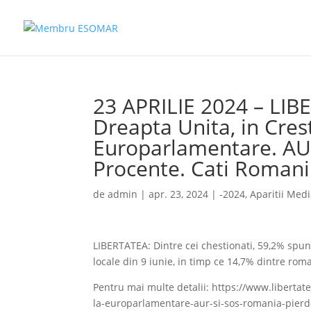
23 APRILIE 2024 – LIB
Dreapta Unita, in Crest
Europarlamentare. AUR
Procente. Cati Roman
de
admin
|
apr. 23, 2024
|
-2024
,
Aparitii Med
LIBERTATEA: Dintre cei chestionati, 59,2% spun
locale din 9 iunie, in timp ce 14,7% dintre rom
Pentru mai multe detalii: https://www.libertate
la-europarlamentare-aur-si-sos-romania-pier