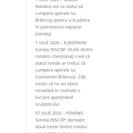
Românii vor ca statul să
cumpere operele lui
Brâncuși pentru a le păstra
în patrimoniul național
(sondaj)
7 IULIE 2026 – EUROPAFM:
Sondaj INSCOP: 65,6% dintre
românii chestionați cred că
statul român ar trebui să
cumpere operele lui
Constantin Brâncuși. Câți
susțin că nu au văzut
niciodată în realitate o
lucrare aparținând
sculptorului
07 IULIE 2026 – PSNEWS:
Sondaj INSCOP: Aproape
două treimi dintre români