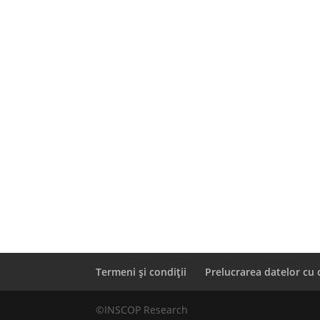
Termeni și condiții
Prelucrarea datelor cu 
©INSCOP Research