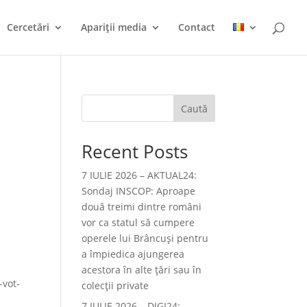
Cercetări
Apariții media
Contact
Caută
Recent Posts
7 IULIE 2026 – AKTUAL24:
Sondaj INSCOP: Aproape
două treimi dintre români
vor ca statul să cumpere
operele lui Brâncuşi pentru
a împiedica ajungerea
acestora în alte ţări sau în
-vot-
colecţii private
7 IULIE 2026 – DIGI24: