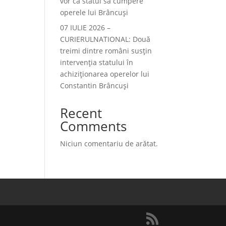
vor ca statul să cumpere
operele lui Brâncuși
07 IULIE 2026 –
CURIERULNATIONAL: Două
treimi dintre români susțin
intervenția statului în
achiziționarea operelor lui
Constantin Brâncuși
Recent
Comments
Niciun comentariu de arătat.