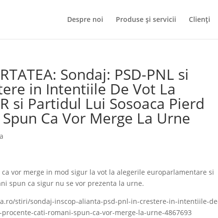
Despre noi
Produse și servicii
Clienți
ERTATEA: Sondaj: PSD-PNL si
ere in Intentiile De Vot La
 si Partidul Lui Sosoaca Pierd
i Spun Ca Vor Merge La Urne
ia
 ca vor merge in mod sigur la vot la alegerile europarlamentare si
ani spun ca sigur nu se vor prezenta la urne.
a.ro/stiri/sondaj-inscop-alianta-psd-pnl-in-crestere-in-intentiile-de
d-procente-cati-romani-spun-ca-vor-merge-la-urne-4867693