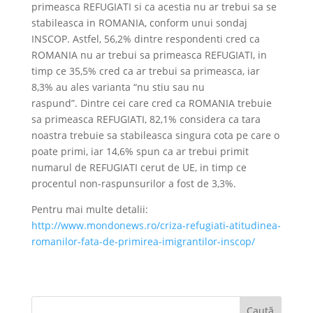
primeasca REFUGIATI si ca acestia nu ar trebui sa se
stabileasca in ROMANIA, conform unui sondaj
INSCOP. Astfel, 56,2% dintre respondenti cred ca
ROMANIA nu ar trebui sa primeasca REFUGIATI, in
timp ce 35,5% cred ca ar trebui sa primeasca, iar
8,3% au ales varianta “nu stiu sau nu
raspund”. Dintre cei care cred ca ROMANIA trebuie
sa primeasca REFUGIATI, 82,1% considera ca tara
noastra trebuie sa stabileasca singura cota pe care o
poate primi, iar 14,6% spun ca ar trebui primit
numarul de REFUGIATI cerut de UE, in timp ce
procentul non-raspunsurilor a fost de 3,3%.
Pentru mai multe detalii:
http://www.mondonews.ro/criza-refugiati-atitudinea-
romanilor-fata-de-primirea-imigrantilor-inscop/
Caută