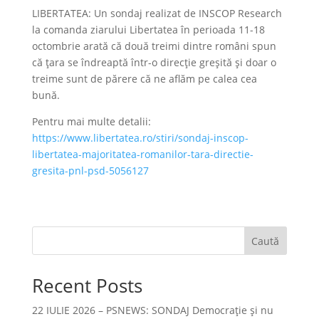
LIBERTATEA: Un sondaj realizat de INSCOP Research
la comanda ziarului Libertatea în perioada 11-18
octombrie arată că două treimi dintre români spun
că țara se îndreaptă într-o direcție greșită și doar o
treime sunt de părere că ne aflăm pe calea cea
bună.
Pentru mai multe detalii:
https://www.libertatea.ro/stiri/sondaj-inscop-
libertatea-majoritatea-romanilor-tara-directie-
gresita-pnl-psd-5056127
Caută
Recent Posts
22 IULIE 2026 – PSNEWS: SONDAJ Democrație și nu