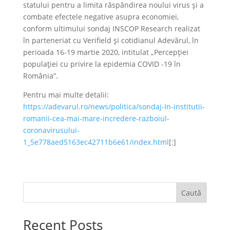
statului pentru a limita răspândirea noului virus şi a
combate efectele negative asupra economiei,
conform ultimului sondaj INSCOP Research realizat
în parteneriat cu Verifield şi cotidianul Adevărul, în
perioada 16-19 martie 2020, intitulat „Percepţiei
populaţiei cu privire la epidemia COVID -19 în
România”.
Pentru mai multe detalii:
https://adevarul.ro/news/politica/sondaj-In-institutii-
romanii-cea-mai-mare-incredere-razboiul-
coronavirusului-
1_5e778aed5163ec42711b6e61/index.html
[:]
Caută
Recent Posts