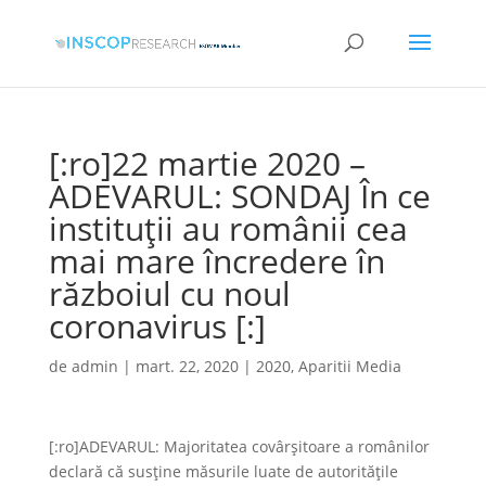
[:ro]22 martie 2020 –
ADEVARUL: SONDAJ În ce
instituţii au românii cea
mai mare încredere în
războiul cu noul
coronavirus [:]
de
admin
|
mart. 22, 2020
|
2020
,
Aparitii Media
[:ro]ADEVARUL: Majoritatea covârşitoare a românilor
declară că susţine măsurile luate de autorităţile