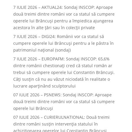
7 IULIE 2026 – AKTUAL24: Sondaj INSCOP: Aproape
două treimi dintre români vor ca statul să cumpere
operele lui Brâncuşi pentru a împiedica ajungerea
acestora în alte ţări sau în colecţii private
7 IULIE 2026 – DIGI24: Românii vor ca statul să
cumpere operele lui Brâncuși pentru a le păstra în
patrimoniul național (sondaj)
7 IULIE 2026 – EUROPAFM: Sondaj INSCOP: 65,6%
dintre românii chestionați cred că statul român ar
trebui să cumpere operele lui Constantin Brâncuși.
Câți susțin că nu au văzut niciodată în realitate o
lucrare aparținând sculptorului
07 IULIE 2026 – PSNEWS: Sondaj INSCOP: Aproape
două treimi dintre români vor ca statul să cumpere
operele lui Brâncuși
07 IULIE 2026 – CURIERULNATIONAL: Două treimi
dintre români susțin intervenția statului în
achiziționarea operelor lui Constantin Brâncuși