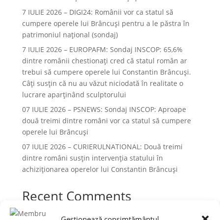
7 IULIE 2026 – DIGI24: Românii vor ca statul să
cumpere operele lui Brâncuși pentru a le păstra în
patrimoniul național (sondaj)
7 IULIE 2026 – EUROPAFM: Sondaj INSCOP: 65,6%
dintre românii chestionați cred că statul român ar
trebui să cumpere operele lui Constantin Brâncuși.
Câți susțin că nu au văzut niciodată în realitate o
lucrare aparținând sculptorului
07 IULIE 2026 – PSNEWS: Sondaj INSCOP: Aproape
două treimi dintre români vor ca statul să cumpere
operele lui Brâncuși
07 IULIE 2026 – CURIERULNATIONAL: Două treimi
dintre români susțin intervenția statului în
achiziționarea operelor lui Constantin Brâncuși
Recent Comments
Niciun comentariu de arătat.
Gestionează consimțământul