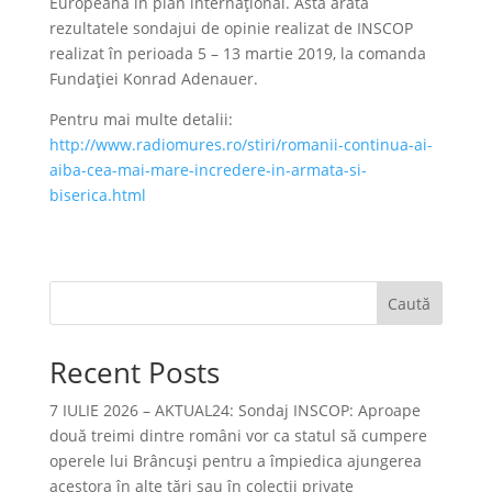
Europeană în plan internațional. Asta arată
rezultatele sondajui de opinie realizat de INSCOP
realizat în perioada 5 – 13 martie 2019, la comanda
Fundației Konrad Adenauer.
Pentru mai multe detalii:
http://www.radiomures.ro/stiri/romanii-continua-ai-
aiba-cea-mai-mare-incredere-in-armata-si-
biserica.html
Caută
Recent Posts
7 IULIE 2026 – AKTUAL24: Sondaj INSCOP: Aproape
două treimi dintre români vor ca statul să cumpere
operele lui Brâncuşi pentru a împiedica ajungerea
acestora în alte ţări sau în colecţii private